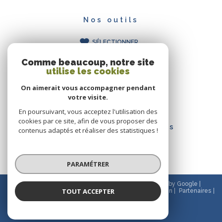
Nos outils
SÉLECTIONNER
CALCULATRICE
Comme beaucoup, notre site
IMPRIMER
utilise les cookies
On aimerait vous accompagner pendant
votre visite.
En poursuivant, vous acceptez l'utilisation des
cookies par ce site, afin de vous proposer des
Ces biens peuvent vous
contenus adaptés et réaliser des statistiques !
intéresser
PARAMÉTRER
© 2026 | Tous droits réservés | Traduction powered by Google |
TOUT ACCEPTER
Nos honoraires
Plan du site
Mentions légales
Admin
Partenaires
Politique RGPD
Cookies