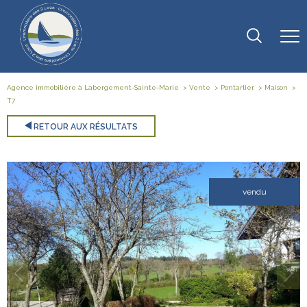
Agence immobilière à Labergement-Sainte-Marie
Vente
Pontarlier
Maison
T7
RETOUR AUX RÉSULTATS
vendu