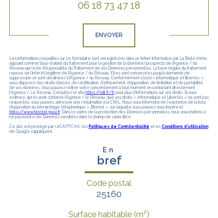
06 18 73 47 18
Validation
ENVOYER
Les informations recueillies sur ce formulaire sont enregistrées dans un fichier informatisé par La Boite Immo
agissant comme Sous-traitant du traitement pour la gestion de la clientèle/prospects de l'Agence / du
Réseau qui reste Responsable du Traitement de vos Données personnelles. La base légale du traitement
repose sur l'intérêt légitime de l'Agence / du Réseau. Elles sont conservées jusqu'à demande de
suppression et sont destinées à l'Agence / au Réseau. Conformément à la loi « informatique et libertés »,
vous disposez des droits d’accès, de rectification, d’effacement, d’opposition, de limitation et de portabilité
de vos données. Vous pouvez retirer votre consentement à tout moment en contactant directement
l’Agence / Le Réseau. Consultez le site
https://cnil.fr/fr
pour plus d’informations sur vos droits. Si vous
estimez, après avoir contacté l'Agence / le Réseau, que vos droits « Informatique et Libertés » ne sont pas
respectés, vous pouvez adresser une réclamation à la CNIL. Nous vous informons de l’existence de la liste
d'opposition au démarchage téléphonique « Bloctel », sur laquelle vous pouvez vous inscrire ici :
https://www.bloctel.gouv.fr
. Dans le cadre de la protection des Données personnelles, nous vous invitons à
ne pas inscrire de Données sensibles dans le champ de saisie libre.
Ce site est protégé par reCAPTCHA, les
Politiques de Confidentialité
et es
Conditions d'utilisation
de Google s'appliquent.
En
bref
Code postal
25160
Surface habitable (m²)