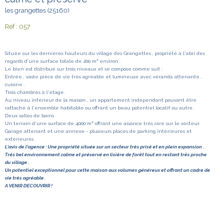
les grangettes (25160)
Réf : 057
Située sur les dernières hauteurs du village des Grangettes , propriété à l'abri des
regards d'une surface totale de 200 m² environ .
Le bien est distribué sur trois niveaux et se compose comme suit :
Entrée , vaste pièce de vie très agréable et lumineuse avec véranda attenante ,
cuisine .
Trois chambres à l'étage.
Au niveau inférieur de la maison , un appartement indépendant pouvant être
rattaché à l'ensemble habitable ou offrant un beau potentiel locatif ou autre .
Deux salles de bains .
Un terrain d'une surface de 4000 m² offrant une aisance très rare sur le secteur.
Garage attenant et une annexe - plusieurs places de parking intérieures et
extérieures .
L'avis de l'agence : Une propriété située sur un secteur très prisé et en plein expansion .
Très bel environnement calme et préservé en lisière de forêt tout en restant très proche
du village .
Un potentiel exceptionnel pour cette maison aux volumes généreux et offrant un cadre de
vie très agréable.
A VENIR DECOUVRIR !