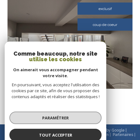
exclusif
coup de coeur
VOIR LE BIEN
Comme beaucoup, notre site
utilise les cookies
On aimerait vous accompagner pendant
votre visite.
En poursuivant, vous acceptez l'utilisation des
cookies par ce site, afin de vous proposer des
rochejean (25370)
contenus adaptés et réaliser des statistiques !
SUPERBE DUPLEX HAUT DE GAMME
135 m²
-
378 000 €
PARAMÉTRER
© 2026 | Tous droits réservés | Traduction powered by Google |
TOUT ACCEPTER
Nos honoraires
Plan du site
Mentions légales
Admin
Partenaires
Politique RGPD
Cookies