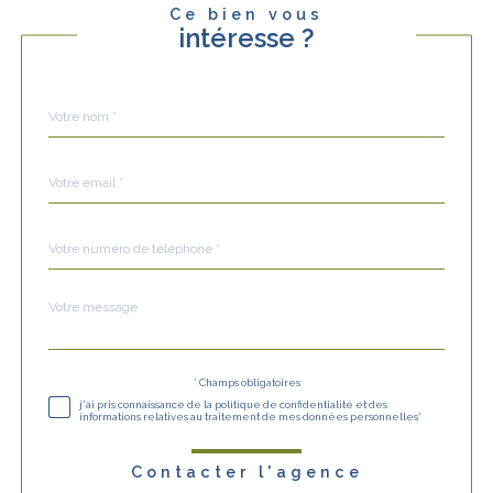
Ce bien vous
intéresse ?
Nom
Fieldset
*
par
défaut
email
*
Téléphone
*
Message
Fieldset
*
par
défaut
* Champs obligatoires
Validation
j'ai pris connaissance de la politique de confidentialité et des
informations relatives au traitement de mes données personnelles*
Contacter l'agence