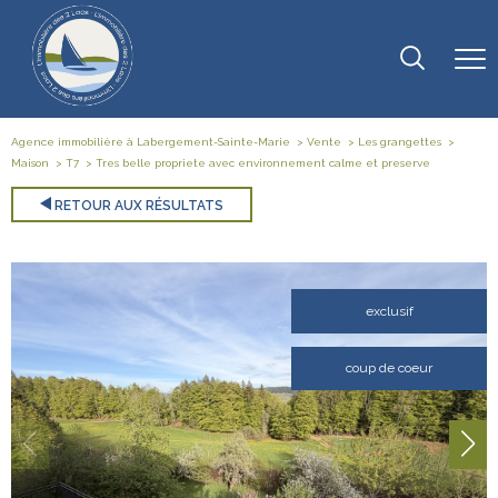
Agence immobilière à Labergement-Sainte-Marie
Vente
Les grangettes
Maison
T7
Tres belle propriete avec environnement calme et preserve
RETOUR AUX RÉSULTATS
exclusif
coup de coeur